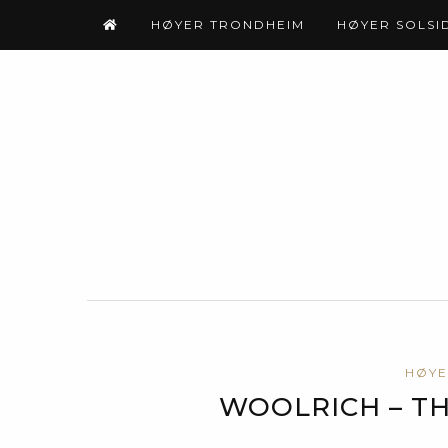
HØYER TRONDHEIM
HØYER SOLSI
HØYE
WOOLRICH – T