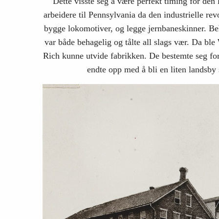
Dette visste seg å være perfekt timing for den l
arbeidere til Pennsylvania da den industrielle rev
bygge lokomotiver, og legge jernbaneskinner. Be
var både behagelig og tålte all slags vær. Da ble
Rich kunne utvide fabrikken. De bestemte seg for 
endte opp med å bli en liten landsby