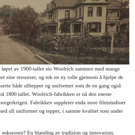
r. I løpet av 1900-tallet sto Woolrich sammen med mange
et sine ressurser, og tok en ny rolle gjennom å hjelpe de
userte både ulltepper og uniformer som de en gang også
å 1800 tallet. Woolrich-fabrikken er nå den eneste
borgerkrigen. Fabrikken supplerer enda store filmstudioer
med ull uniformer og tepper, i samme kvalitet som under
e suksessen? En blanding av tradisjon og innovasjon.