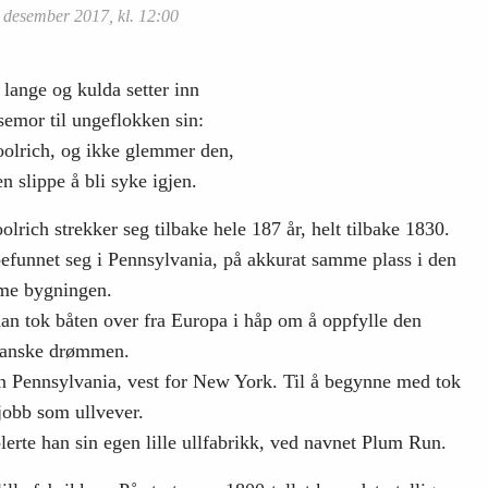
 desember 2017, kl. 12:00
 lange og kulda setter inn
semor til ungeflokken sin:
olrich, og ikke glemmer den,
n slippe å bli syke igjen.
olrich strekker seg tilbake hele 187 år, helt tilbake 1830.
efunnet seg i Pennsylvania, på akkurat samme plass i den
e bygningen.
han tok båten over fra Europa i håp om å oppfylle den
anske drømmen.
ten Pennsylvania, vest for New York. Til å begynne med tok
jobb som ullvever.
lerte han sin egen lille ullfabrikk, ved navnet Plum Run.