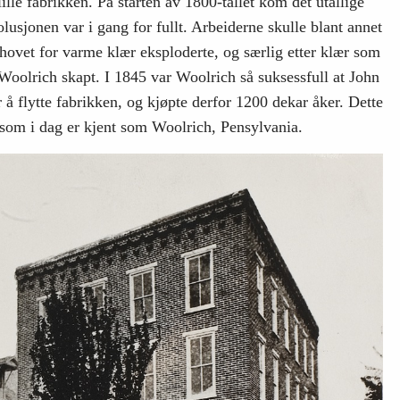
ille fabrikken. På starten av 1800-tallet kom det utallige
olusjonen var i gang for fullt. Arbeiderne skulle blant annet
hovet for varme klær eksploderte, og særlig etter klær som
 Woolrich skapt. I 1845 var Woolrich så suksessfull at John
å flytte fabrikken, og kjøpte derfor 1200 dekar åker. Dette
 som i dag er kjent som Woolrich, Pensylvania.