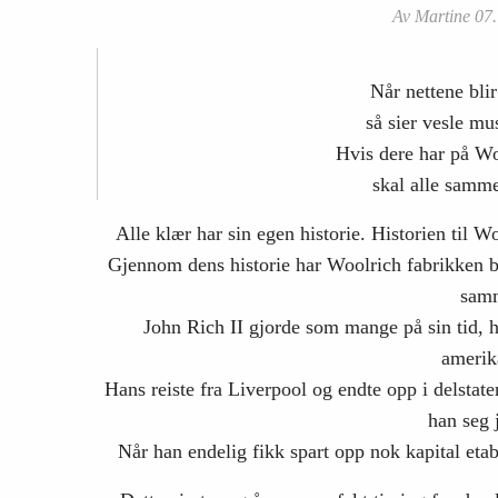
Av Martine 07.
Når nettene blir
så sier vesle mu
Hvis dere har på Wo
skal alle samme
Alle klær har sin egen historie. Historien til Wo
Gjennom dens historie har Woolrich fabrikken b
samm
John Rich II gjorde som mange på sin tid, 
amerik
Hans reiste fra Liverpool og endte opp i delsta
han seg 
Når han endelig fikk spart opp nok kapital etab