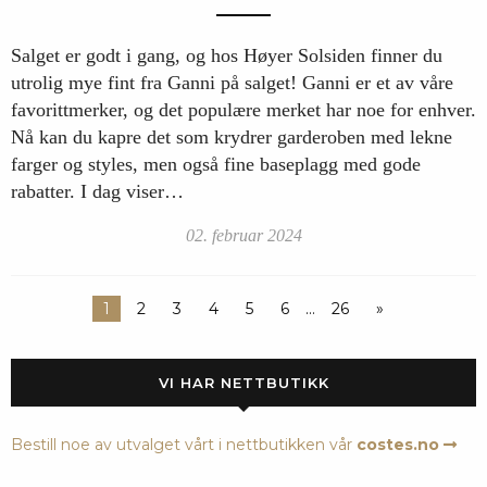
Salget er godt i gang, og hos Høyer Solsiden finner du
utrolig mye fint fra Ganni på salget! Ganni er et av våre
favorittmerker, og det populære merket har noe for enhver.
Nå kan du kapre det som krydrer garderoben med lekne
farger og styles, men også fine baseplagg med gode
rabatter. I dag viser…
02. februar 2024
1
2
3
4
5
6
…
26
»
VI HAR NETTBUTIKK
Bestill noe av utvalget vårt i nettbutikken vår
costes.no