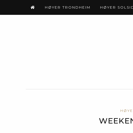
HØYER TRONDHEIM
HØYER SOLSI
HØYE
WEEKE