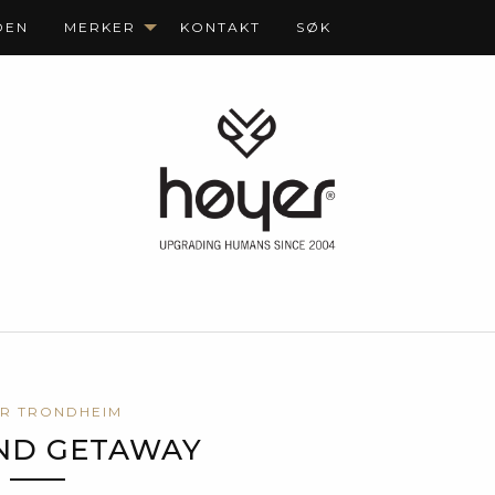
DEN
MERKER
KONTAKT
SØK
R TRONDHEIM
ND GETAWAY