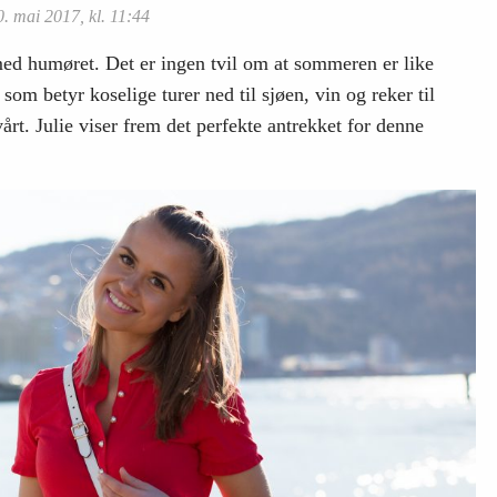
0. mai 2017, kl. 11:44
 med humøret. Det er ingen tvil om at sommeren er like
om betyr koselige turer ned til sjøen, vin og reker til
årt. Julie viser frem det perfekte antrekket for denne