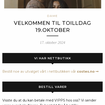
DAME
VELKOMMEN TIL TOILLDAG
19.OKTOBER
17. oktober 2024
VI HAR NETTBUTIKK
Bestill noe av utvalget vårt i nettbutikken vår
costes.no
BESTILL VARER
Visste du at du kan betale med VIPPS hos oss? Vi sender