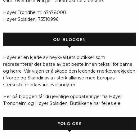
varer over hele Norge. Ta kontakt for å bestille:
Høyer Trondheim: 47478000
Høyer Solsiden: 73510996
OM BLOGGEN
Høyer er en kjede av høykvalitets butikker som
representerer det beste av det beste innen tekstil for dame
og herre. Vår visjon er å skape den ledende merkevarekjeden
i Norge og Skandinavia i sterk allianse med Europas
sterkeste merkevareleverandører.
Her på bloggen får du jevnlige oppdateringer fra Høyer
Trondheim og Høyer Solsiden. Butikkene har felles eie.
FØLG OSS