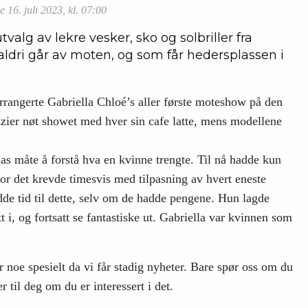
 16. juli 2023, kl. 07:00
alg av lekre vesker, sko og solbriller fra
aldri går av moten, og som får hedersplassen i
arrangerte Gabriella Chloé’s aller første moteshow på den
zzier nøt showet med hver sin cafe latte, mens modellene
as måte å forstå hva en kvinne trengte. Til nå hadde kun
vor det krevde timesvis med tilpasning av hvert eneste
dde tid til dette, selv om de hadde pengene. Hun lagde
i, og fortsatt se fantastiske ut. Gabriella var kvinnen som
 noe spesielt da vi får stadig nyheter. Bare spør oss om du
r til deg om du er interessert i det.