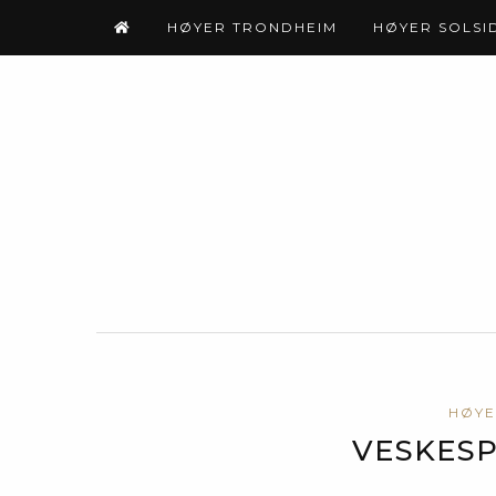
HØYER TRONDHEIM
HØYER SOLSI
HØYE
VESKESP