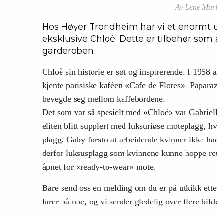
Av Lene Marie
Hos Høyer Trondheim har vi et enormt utv
eksklusive Chloè. Dette er tilbehør som 
garderoben.
Chloè sin historie er søt og inspirerende. I 1958 
kjente parisiske kaféen «Cafe de Flores». Papara
bevegde seg mellom kaffebordene.
Det som var så spesielt med «Chloé» var Gabriell
eliten blitt supplert med luksuriøse moteplagg, h
plagg. Gaby forsto at arbeidende kvinner ikke ha
derfor luksusplagg som kvinnene kunne hoppe rett 
åpnet for «ready-to-wear» mote.
Bare send oss en melding om du er på utkikk etter
lurer på noe, og vi sender gledelig over flere bilde