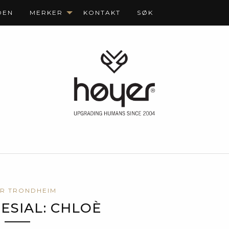
DEN
MERKER
KONTAKT
SØK
R TRONDHEIM
ESIAL: CHLOÈ