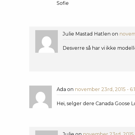
Sofie
Julie Mastad Hatlen on
novemb
Desverre så har vi ikke model
Ada on
november 23rd, 2015 - 6
Hei, selger dere Canada Goose L
Julie on
november 23rd, 2015 