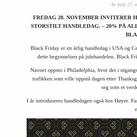
Av Julie 27. 
FREDAG 28. NOVEMBER INVITERER 
STORSTILT HANDLEDAG. – 20% PÅ A
BLA
Black Friday er en årlig handledag i USA og Can
dette begynnelsen på julehandelen. Black Frid
Navnet oppsto i Philadelphia, hvor det i utgangs
trafikken som ville oppstå dagen etter Thanksg
seg som et ver
I år introduseres handledagen også hos Høyer. Fan