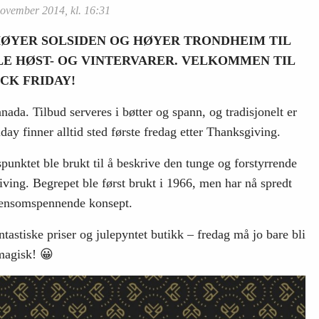
november 2014, kl. 16:31
HØYER SOLSIDEN OG HØYER TRONDHEIM TIL
LLE HØST- OG VINTERVARER. VELKOMMEN TIL
CK FRIDAY!
ada. Tilbud serveres i bøtter og spann, og tradisjonelt er
ay finner alltid sted første fredag etter Thanksgiving.
punktet ble brukt til å beskrive den tunge og forstyrrende
iving. Begrepet ble først brukt i 1966, men har nå spredt
densomspennende konsept.
tastiske priser og julepyntet butikk – fredag må jo bare bli
magisk! 😀