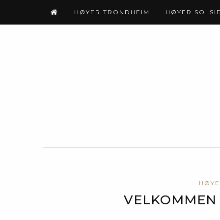
HØYER TRONDHEIM
HØYER SOLSI
HØYE
VELKOMMEN T