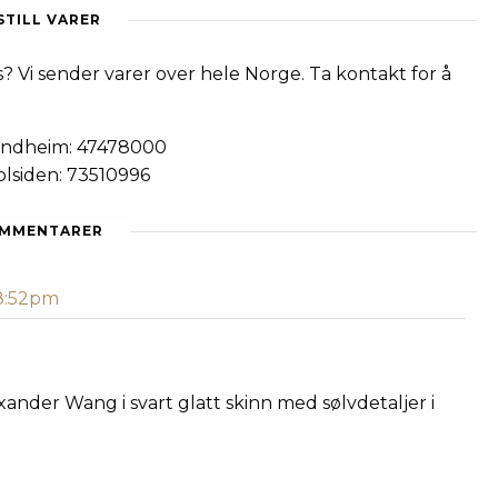
STILL VARER
? Vi sender varer over hele Norge. Ta kontakt for å
ondheim: 47478000
olsiden: 73510996
MMENTARER
 8:52pm
xander Wang i svart glatt skinn med sølvdetaljer i