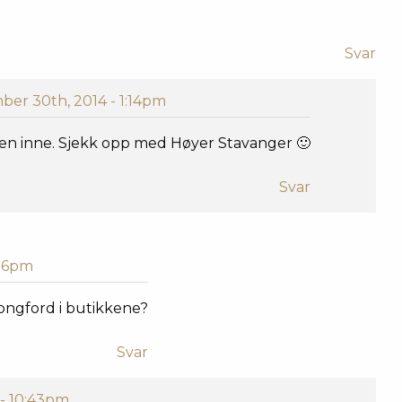
Svar
er 30th, 2014 - 1:14pm
len inne. Sjekk opp med Høyer Stavanger 🙂
Svar
:16pm
ongford i butikkene?
Svar
- 10:43pm