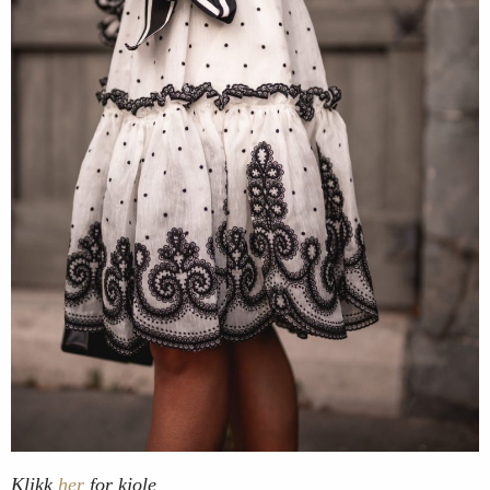
Klikk
her
for kjole