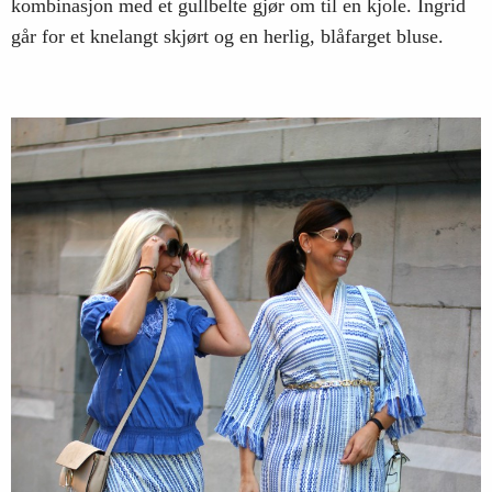
kombinasjon med et gullbelte gjør om til en kjole. Ingrid
går for et knelangt skjørt og en herlig, blåfarget bluse.