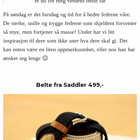
er du for meg verdens beste far
På søndag er det farsdag og tid for å hedre fedrene våre.
De sterke, snille og trygge fedrene som skjeldent forventer
så mye, men fortjener så masse! Under har vi litt
inspirasjon til dere som ikke aner hva dere skal gi. Det
kan enten være en liten oppmerksomhet, eller noe han har
ønsket seg lenge 😉
Belte fra Saddler 499,-