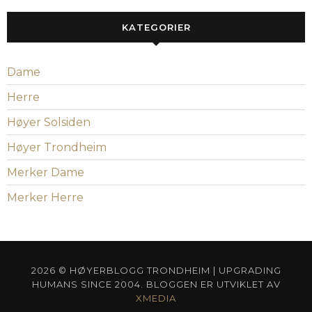
KATEGORIER
Dame
Herre
Høyer Solsiden
Høyer Trondheim
Merker Dame
Merker Herre
2026 © HØYERBLOGG TRONDHEIM | UPGRADING
HUMANS SINCE 2004. BLOGGEN ER UTVIKLET AV
XMEDIA