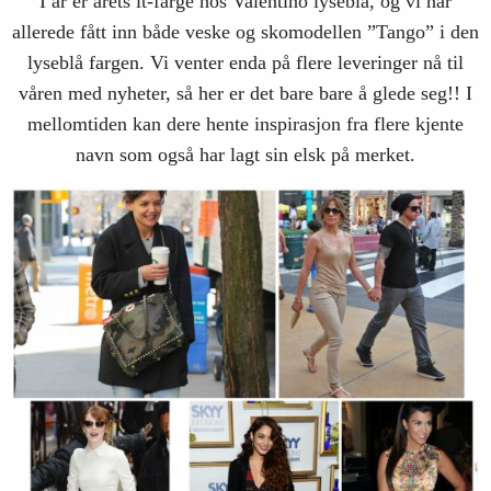
I år er årets it-farge hos Valentino lyseblå, og vi har
allerede fått inn både veske og skomodellen ”Tango” i den
lyseblå fargen. Vi venter enda på flere leveringer nå til
våren med nyheter, så her er det bare bare å glede seg!! I
mellomtiden kan dere hente inspirasjon fra flere kjente
navn som også har lagt sin elsk på merket.