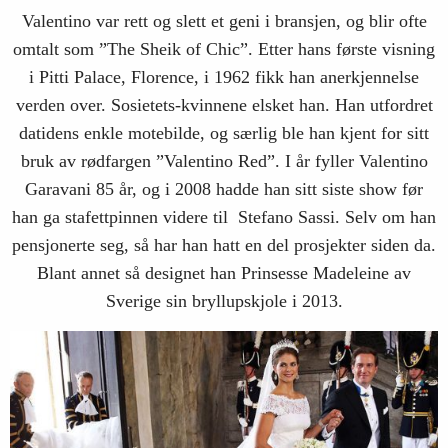
Valentino var rett og slett et geni i bransjen, og blir ofte
omtalt som ”The Sheik of Chic”. Etter hans første visning
i Pitti Palace, Florence, i 1962 fikk han anerkjennelse
verden over. Sosietets-kvinnene elsket han. Han utfordret
datidens enkle motebilde, og særlig ble han kjent for sitt
bruk av rødfargen ”Valentino Red”. I år fyller Valentino
Garavani 85 år, og i 2008 hadde han sitt siste show før
han ga stafettpinnen videre til Stefano Sassi. Selv om han
pensjonerte seg, så har han hatt en del prosjekter siden da.
Blant annet så designet han Prinsesse Madeleine av
Sverige sin bryllupskjole i 2013.