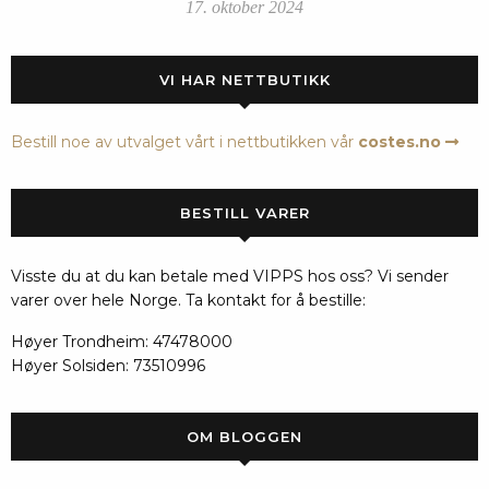
17. oktober 2024
VI HAR NETTBUTIKK
Bestill noe av utvalget vårt i nettbutikken vår
costes.no
BESTILL VARER
Visste du at du kan betale med VIPPS hos oss? Vi sender
varer over hele Norge. Ta kontakt for å bestille:
Høyer Trondheim: 47478000
Høyer Solsiden: 73510996
OM BLOGGEN