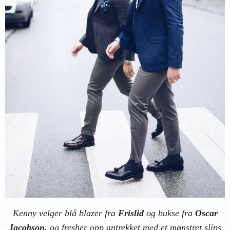
Kenny velger blå blazer fra
Frislid
og bukse fra
Oscar
Jacobson,
og fresher opp antrekket med et mønstret slips