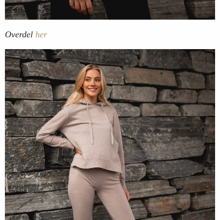
Overdel
her