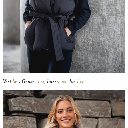
Vest
her
, Genser
her
, bukse
her
, lue
her