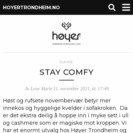
HOYERTRONDHEIM.NO
DAME
STAY COMFY
Av Lene Marie 11. november 2021, kl. 17:49
Høst og rufsete novembervær betyr mer
innekos og hyggelige kvelder i sofakroken. Da
er det ekstra deilig å hoppe inn i myke sett i ull
og cashmere som er magiske mot kroppen. Vi
har et enormt utvalg hos Høyer Trondheim og