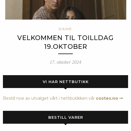
DAME
VELKOMMEN TIL TOILLDAG
19.OKTOBER
17. oktober 2024
VI HAR NETTBUTIKK
Bestill noe av utvalget vårt i nettbutikken vår
costes.no
BESTILL VARER