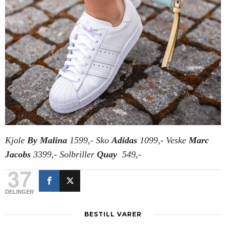
Kjole
By Malina
1599,- Sko
Adidas
1099,- Veske
Marc
Jacobs
3399,- Solbriller
Quay
549,-
37
DELINGER
BESTILL VARER