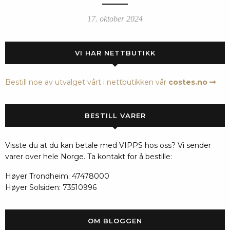
17. oktober 2024
VI HAR NETTBUTIKK
Bestill noe av utvalget vårt i nettbutikken vår
costes.no
BESTILL VARER
Visste du at du kan betale med VIPPS hos oss? Vi sender
varer over hele Norge. Ta kontakt for å bestille:
Høyer Trondheim: 47478000
Høyer Solsiden: 73510996
OM BLOGGEN