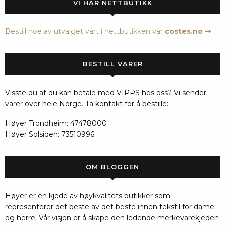
VI HAR NETTBUTIKK
Bestill noe av utvalget vårt i nettbutikken vår
costes.no
BESTILL VARER
Visste du at du kan betale med VIPPS hos oss? Vi sender
varer over hele Norge. Ta kontakt for å bestille:
Høyer Trondheim: 47478000
Høyer Solsiden: 73510996
OM BLOGGEN
Høyer er en kjede av høykvalitets butikker som
representerer det beste av det beste innen tekstil for dame
og herre. Vår visjon er å skape den ledende merkevarekjeden