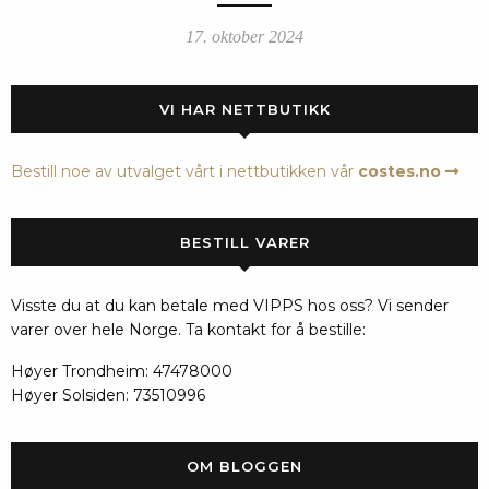
17. oktober 2024
VI HAR NETTBUTIKK
Bestill noe av utvalget vårt i nettbutikken vår
costes.no
BESTILL VARER
Visste du at du kan betale med VIPPS hos oss? Vi sender
varer over hele Norge. Ta kontakt for å bestille:
Høyer Trondheim: 47478000
Høyer Solsiden: 73510996
OM BLOGGEN