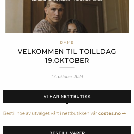
DAME
VELKOMMEN TIL TOILLDAG
19.OKTOBER
17. oktober 2024
VI HAR NETTBUTIKK
Bestill noe av utvalget vårt i nettbutikken vår
costes.no
BESTILL VARER