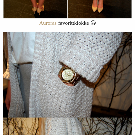
Auroras
favorittklokke 😀