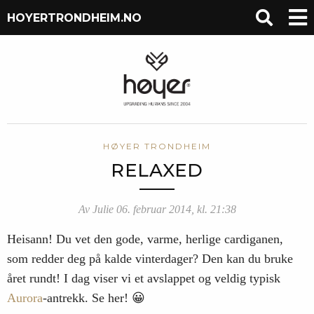
HOYERTRONDHEIM.NO
HØYER TRONDHEIM
RELAXED
Av Julie 06. februar 2014, kl. 21:38
Heisann! Du vet den gode, varme, herlige cardiganen,
som redder deg på kalde vinterdager? Den kan du bruke
året rundt! I dag viser vi et avslappet og veldig typisk
Aurora
-antrekk. Se her! 😀