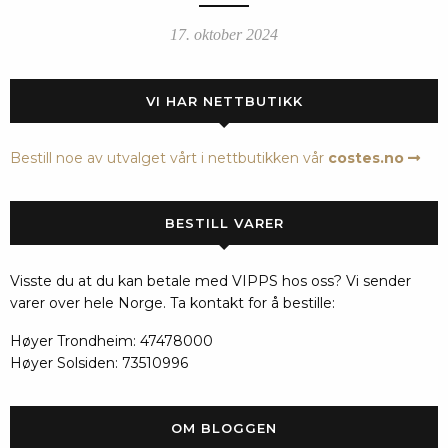
17. oktober 2024
VI HAR NETTBUTIKK
Bestill noe av utvalget vårt i nettbutikken vår
costes.no
BESTILL VARER
Visste du at du kan betale med VIPPS hos oss? Vi sender
varer over hele Norge. Ta kontakt for å bestille:
Høyer Trondheim: 47478000
Høyer Solsiden: 73510996
OM BLOGGEN