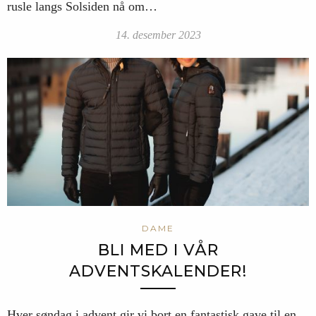
rusle langs Solsiden nå om…
14. desember 2023
DAME
BLI MED I VÅR
ADVENTSKALENDER!
Hver søndag i advent gir vi bort en fantastisk gave til en