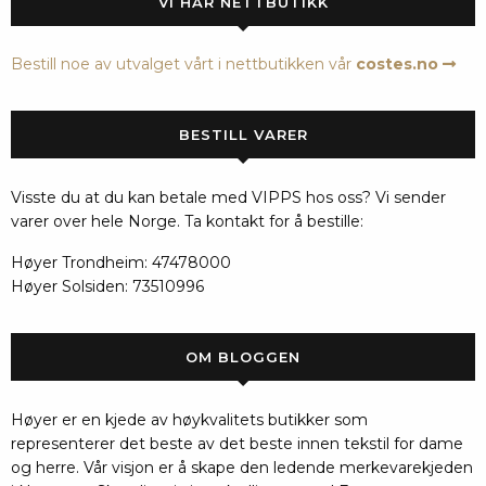
VI HAR NETTBUTIKK
Bestill noe av utvalget vårt i nettbutikken vår
costes.no
BESTILL VARER
Visste du at du kan betale med VIPPS hos oss? Vi sender
varer over hele Norge. Ta kontakt for å bestille:
Høyer Trondheim: 47478000
Høyer Solsiden: 73510996
OM BLOGGEN
Høyer er en kjede av høykvalitets butikker som
representerer det beste av det beste innen tekstil for dame
og herre. Vår visjon er å skape den ledende merkevarekjeden