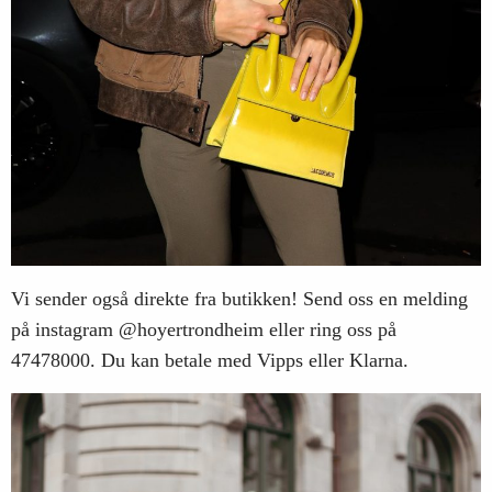
Vi sender også direkte fra butikken! Send oss en melding
på instagram @hoyertrondheim eller ring oss på
47478000. Du kan betale med Vipps eller Klarna.