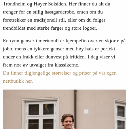
Trondheim og Høyer Solsiden. Her finner du alt du
trenger for en stilig høstgarderobe, enten om du
foretrekker en tradisjonell stil, eller om du følger
trendbildet med sterke farger og store logoer.
En tynn genser i merinoull er kjempefin over en skjorte på
jobb, mens en tykkere genser med høy hals er perfekt
under en frakk eller dunvest på fritiden. I dag viser vi
frem noe av utvalget fra klassikerne.
Du finner tilgjengelige størrelser og priser på vår egen
nettbutikk her.