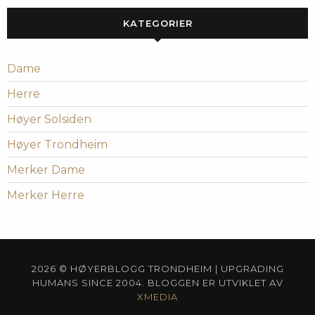
KATEGORIER
Dame
Herre
Høyer Solsiden
Høyer Trondheim
Merker Dame
Merker Herre
2026 © HØYERBLOGG TRONDHEIM | UPGRADING
HUMANS SINCE 2004. BLOGGEN ER UTVIKLET AV
XMEDIA