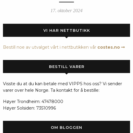
17. oktober 2024
VI HAR NETTBUTIKK
Bestill noe av utvalget vårt i nettbutikken vår
costes.no
BESTILL VARER
Visste du at du kan betale med VIPPS hos oss? Vi sender
varer over hele Norge. Ta kontakt for å bestille:
Høyer Trondheim: 47478000
Høyer Solsiden: 73510996
OM BLOGGEN