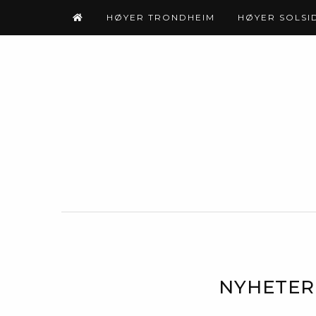
HØYER TRONDHEIM
HØYER SOLSI
NYHETER