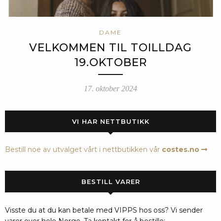
DAME
VELKOMMEN TIL TOILLDAG
19.OKTOBER
17. oktober 2024
VI HAR NETTBUTIKK
Bestill noe av utvalget vårt i nettbutikken vår
costes.no
BESTILL VARER
Visste du at du kan betale med VIPPS hos oss? Vi sender
varer over hele Norge. Ta kontakt for å bestille: