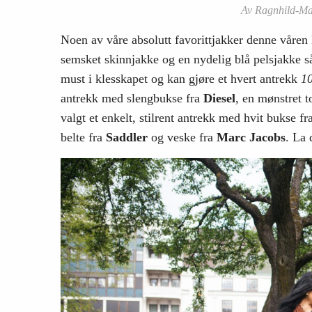
Av Ragnhild-Mar
Noen av våre absolutt favorittjakker denne våre
semsket skinnjakke og en nydelig blå pelsjakke s
must i klesskapet og kan gjøre et hvert antrekk
10
antrekk med slengbukse fra
Diesel
, en mønstret 
valgt et enkelt, stilrent antrekk med hvit bukse fr
belte fra
Saddler
og veske fra
Marc Jacobs
. La 