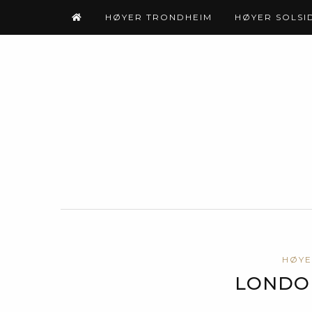
HØYER TRONDHEIM
HØYER SOLSI
HØYE
LONDO