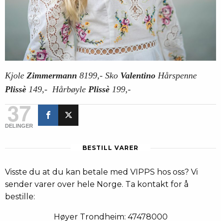
Kjole
Zimmermann
8199,- Sko
Valentino
Hårspenne
Plissè
149,- Hårbøyle
Plissè
199,-
37
DELINGER
BESTILL VARER
Visste du at du kan betale med VIPPS hos oss? Vi
sender varer over hele Norge. Ta kontakt for å
bestille:
Høyer Trondheim: 47478000