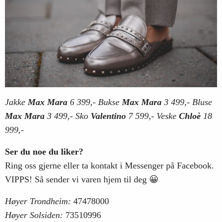
Jakke
Max Mara
6 399,- Bukse
Max Mara
3 499,- Bluse
Max Mara
3 499,- Sko
Valentino
7 599,- Veske
Chloè
18
999,-
Ser du noe du liker?
Ring oss gjerne eller ta kontakt i Messenger på Facebook.
VIPPS! Så sender vi varen hjem til deg 😀
Høyer Trondheim:
47478000
Høyer Solsiden:
73510996