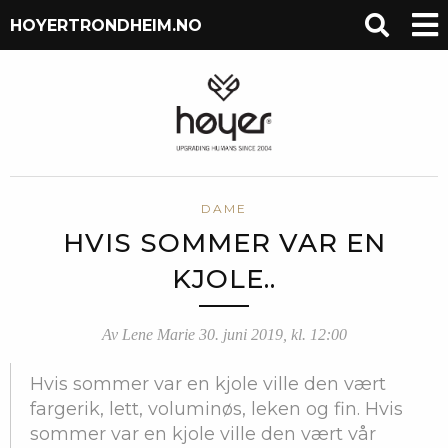
HOYERTRONDHEIM.NO
DAME
HVIS SOMMER VAR EN
KJOLE..
Av Lene Marie 30. juni 2019, kl. 12:00
Hvis sommer var en kjole ville den vært
fargerik, lett, voluminøs, leken og fin. Hvis
sommer var en kjole ville den vært vår