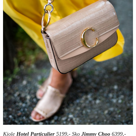
Kjole
Hotel Particulier
5199,- Sko
Jimmy Choo
6399,-