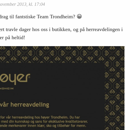
november 2013, kl. 17:04
bidrag til fantstiske Team Trondheim? 😀
ært travle dager hos oss i butikken, og på herreavdelingen i
er på heltid!