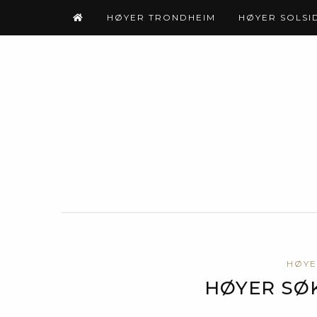
HØYER TRONDHEIM
HØYER SOLSI
HØYE
HØYER SØK