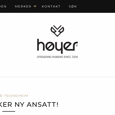
DEN
MERKER
KONTAKT
SØK
R TRONDHEIM
ER NY ANSATT!