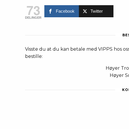
73
Facebook
Twitter
DELINGER
BE
Visste du at du kan betale med VIPPS hos oss
bestille:
Høyer Tr
Høyer S
KO