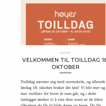
DAME
VELKOMMEN TIL TOILLDAG 18
OKTOBER
Toilldag nærmer seg med stormskritt, og allerede
lørdag 18. oktober braker det løst! Vi blir mer og
mer «toillat» for hvert år som går, og i dette
innlegget ønsker vi å vise dere noen av de lekre
tilbudene du får til både dame og herre. Du får