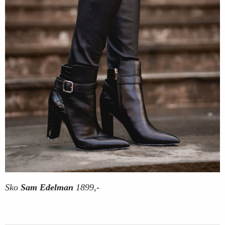
Sko
Sam Edelman
1899,-