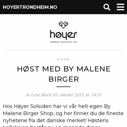
HOYERTRONDHEIM.NO
DAME
HØST MED BY MALENE
BIRGER
Av Lene Marie 03. oktober 2019, kl. 14:51
Hos Høyer Solsiden har vi vår helt egen By
Malene Birger Shop, og her finner du de fineste
nyhetene fra det danske merket! Høstens