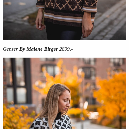
Genser
By Malene Birger
2899,-