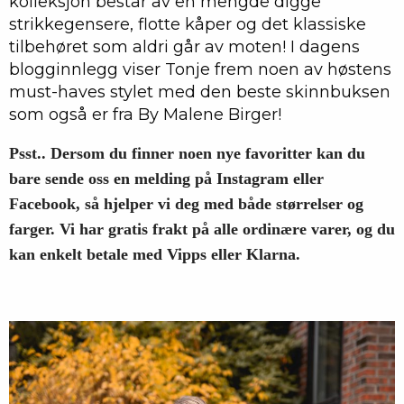
kolleksjon består av en mengde digge
strikkegensere, flotte kåper og det klassiske
tilbehøret som aldri går av moten! I dagens
blogginnlegg viser Tonje frem noen av høstens
must-haves stylet med den beste skinnbuksen
som også er fra By Malene Birger!
Psst.. Dersom du finner noen nye favoritter kan du
bare sende oss en melding på Instagram eller
Facebook, så hjelper vi deg med både størrelser og
farger. Vi har gratis frakt på alle ordinære varer, og du
kan enkelt betale med Vipps eller Klarna.