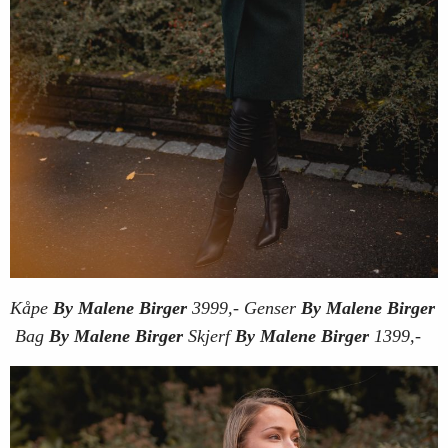
Kåpe
By Malene Birger
3999,- Genser
By Malene Birger
Bag
By Malene Birger
Skjerf
By Malene Birger
1399,-