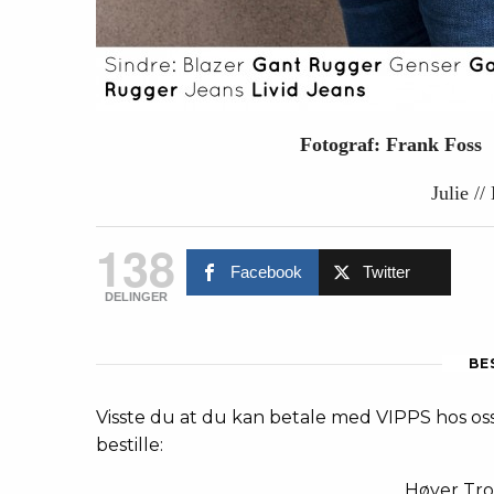
Fotograf: Frank Fos
Julie /
138
Facebook
Twitter
DELINGER
BE
Visste du at du kan betale med VIPPS hos oss
bestille:
Høyer Tr