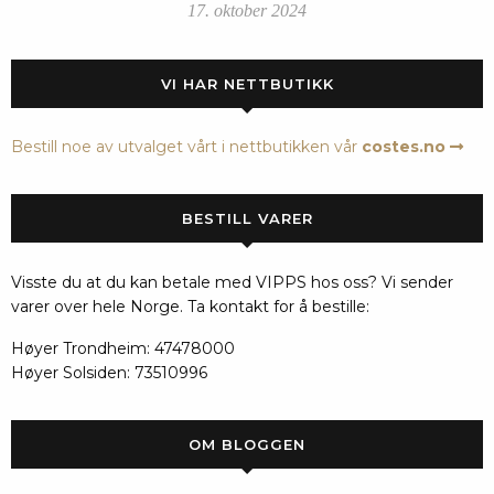
17. oktober 2024
VI HAR NETTBUTIKK
Bestill noe av utvalget vårt i nettbutikken vår
costes.no
BESTILL VARER
Visste du at du kan betale med VIPPS hos oss? Vi sender
varer over hele Norge. Ta kontakt for å bestille:
Høyer Trondheim: 47478000
Høyer Solsiden: 73510996
OM BLOGGEN