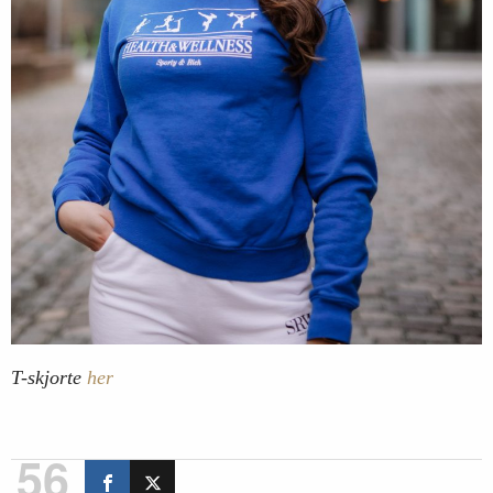
T-skjorte
her
56