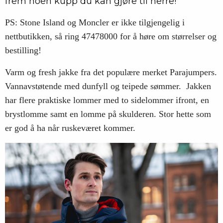
frem noen kupp du kan gjøre til herre!
PS: Stone Island og Moncler er ikke tilgjengelig i
nettbutikken, så ring 47478000 for å høre om størrelser og
bestilling!
Varm og fresh jakke fra det populære merket Parajumpers.
Vannavstøtende med dunfyll og teipede sømmer. Jakken
har flere praktiske lommer med to sidelommer ifront, en
brystlomme samt en lomme på skulderen. Stor hette som
er god å ha når ruskeværet kommer.