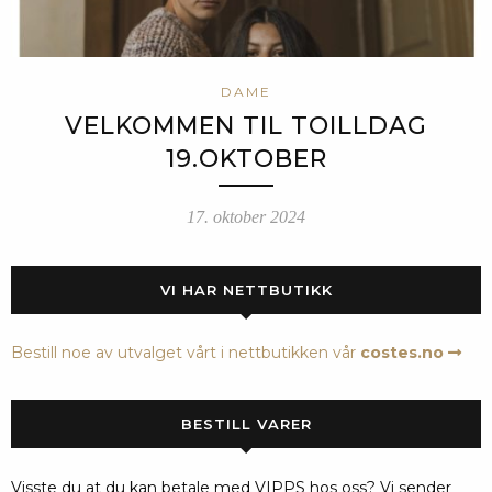
DAME
VELKOMMEN TIL TOILLDAG
19.OKTOBER
17. oktober 2024
VI HAR NETTBUTIKK
Bestill noe av utvalget vårt i nettbutikken vår
costes.no
BESTILL VARER
Visste du at du kan betale med VIPPS hos oss? Vi sender