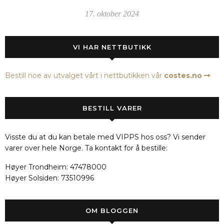
17. oktober 2024
VI HAR NETTBUTIKK
Bestill noe av utvalget vårt i nettbutikken vår
costes.no
BESTILL VARER
Visste du at du kan betale med VIPPS hos oss? Vi sender
varer over hele Norge. Ta kontakt for å bestille:
Høyer Trondheim: 47478000
Høyer Solsiden: 73510996
OM BLOGGEN