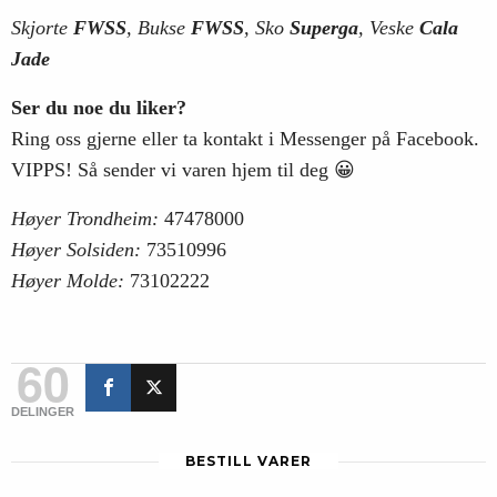
Skjorte
FWSS
, Bukse
FWSS
, Sko
Superga
, Veske
Cala
Jade
Ser du noe du liker?
Ring oss gjerne eller ta kontakt i Messenger på Facebook.
VIPPS! Så sender vi varen hjem til deg 😀
Høyer Trondheim:
47478000
Høyer Solsiden:
73510996
Høyer Molde:
73102222
60
DELINGER
BESTILL VARER