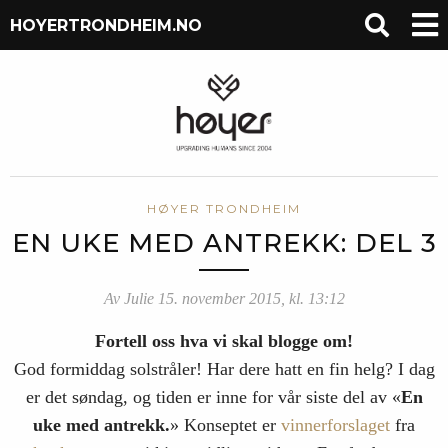
HOYERTRONDHEIM.NO
HØYER TRONDHEIM
EN UKE MED ANTREKK: DEL 3
Av Julie 15. november 2015, kl. 13:12
Fortell oss hva vi skal blogge om!
God formiddag solstråler! Har dere hatt en fin helg? I dag
er det søndag, og tiden er inne for vår siste del av «
En
uke med antrekk.
» Konseptet er
vinnerforslaget
fra