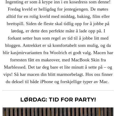
Ingenting er som å krype inn i en kosedress som denne!
Fredag kveld er helligdag for jentegjengen. De møtes
alltid for en rolig kveld med middag, baking, film eller
brettspill. Siden de fleste skal tidlig opp for å jobbe på
lørdag, er dette den perfekte måte å lade opp på. I
forkant setter hun som regel av tid til å jobbe litt med
bloggen. Antrekket er så komfortabelt som mulig, og da
blir kasjmirvarianten fra Woolrich et godt valg. Macen har
forresten fått en makeover, med MacBook Skin fra
Marblessed. Det tar deg bare et lite minutt å sette på – og
vips! Så har macen din blitt marmorbelagt. Hos oss finner
du deksel til både iPhone og forskjellige typer av Mac.
LØRDAG: TID FOR PARTY!