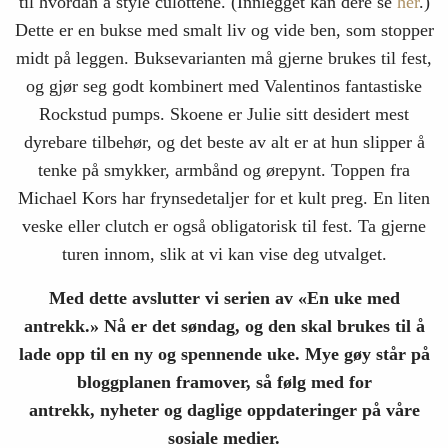
til hvordan å style culottene. (Innlegget kan dere se
her
.)
Dette er en bukse med smalt liv og vide ben, som stopper
midt på leggen. Buksevarianten må gjerne brukes til fest,
og gjør seg godt kombinert med Valentinos fantastiske
Rockstud pumps. Skoene er Julie sitt desidert mest
dyrebare tilbehør, og det beste av alt er at hun slipper å
tenke på smykker, armbånd og ørepynt. Toppen fra
Michael Kors har frynsedetaljer for et kult preg. En liten
veske eller clutch er også obligatorisk til fest. Ta gjerne
turen innom, slik at vi kan vise deg utvalget.
Med dette avslutter vi serien av «En uke med
antrekk.» Nå er det søndag, og den skal brukes til å
lade opp til en ny og spennende uke. Mye gøy står på
bloggplanen framover, så følg med for
antrekk, nyheter og daglige oppdateringer på våre
sosiale medier.