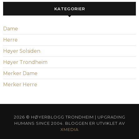
KATEGORIER
Dame
Herre
Høyer Solsiden
Høyer Trondheim
Merker Dame
Merker Herre
2026 © HØYERBLOGG TRONDHEIM | UPGRADING
HUMANS SINCE 2004. BLOGGEN ER UTVIKLET AV
XMEDIA