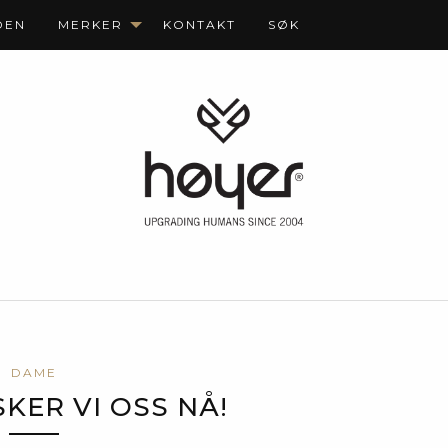
DEN
MERKER
KONTAKT
SØK
DAME
KER VI OSS NÅ!