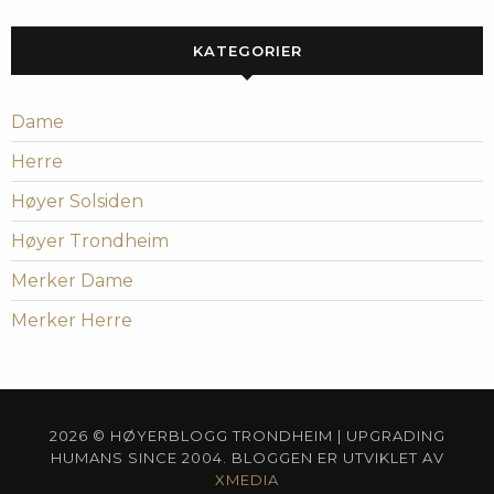
KATEGORIER
Dame
Herre
Høyer Solsiden
Høyer Trondheim
Merker Dame
Merker Herre
2026 © HØYERBLOGG TRONDHEIM | UPGRADING
HUMANS SINCE 2004. BLOGGEN ER UTVIKLET AV
XMEDIA