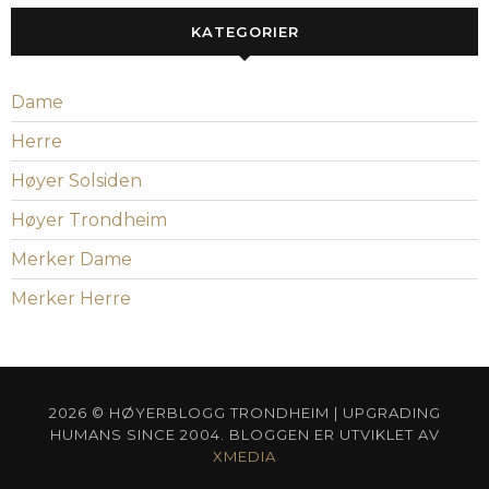
KATEGORIER
Dame
Herre
Høyer Solsiden
Høyer Trondheim
Merker Dame
Merker Herre
2026 © HØYERBLOGG TRONDHEIM | UPGRADING
HUMANS SINCE 2004. BLOGGEN ER UTVIKLET AV
XMEDIA