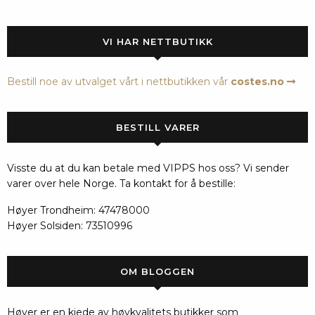
VI HAR NETTBUTIKK
Bestill noe av utvalget vårt i nettbutikken vår
costes.no
BESTILL VARER
Visste du at du kan betale med VIPPS hos oss? Vi sender
varer over hele Norge. Ta kontakt for å bestille:
Høyer Trondheim: 47478000
Høyer Solsiden: 73510996
OM BLOGGEN
Høyer er en kjede av høykvalitets butikker som