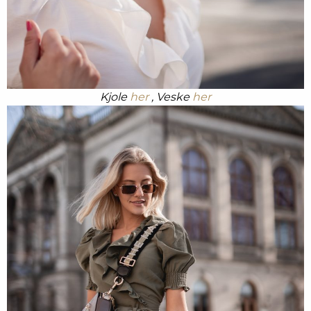
Kjole
her
, Veske
her