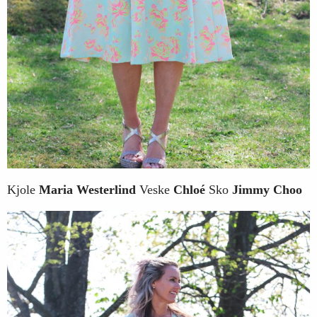
Kjole
Maria Westerlind
Veske
Chloé
Sko
Jimmy Choo