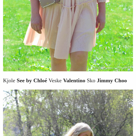
Kjole
See by Chloé
Veske
Valentino
Sko
Jimmy Choo