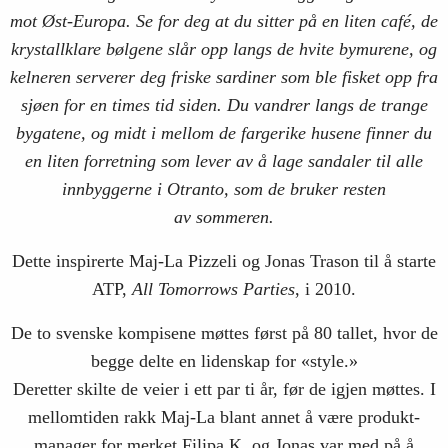
mot Øst-Europa. Se for deg at du sitter på en liten café, de
krystallklare bølgene slår opp langs de hvite bymurene, og
kelneren serverer deg friske sardiner som ble fisket opp fra
sjøen for en times tid siden. Du vandrer langs de trange
bygatene, og midt i mellom de fargerike husene finner du
en liten forretning som lever av å lage sandaler til alle
innbyggerne i Otranto, som de bruker resten
av sommeren.
Dette inspirerte Maj-La Pizzeli og Jonas Trason til å starte
ATP,
All Tomorrows Parties
, i 2010.
De to svenske kompisene møttes først på 80 tallet, hvor de
begge delte en lidenskap for «style.»
Deretter skilte de veier i ett par ti år, før de igjen møttes. I
mellomtiden rakk Maj-La blant annet å være produkt-
manager for merket Filipa K, og Jonas var med på å