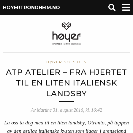
HOYERTRONDHEIM.NO
HØYER SOLSIDEN
ATP ATELIER – FRA HJERTET
TIL EN LITEN ITALIENSK
LANDSBY
Av Martine 31. august 2016, kl. 16:42
La oss ta deg med til en liten landsby, Otranto, på tuppen
av den østlige italienske kysten som ligger i grenseland