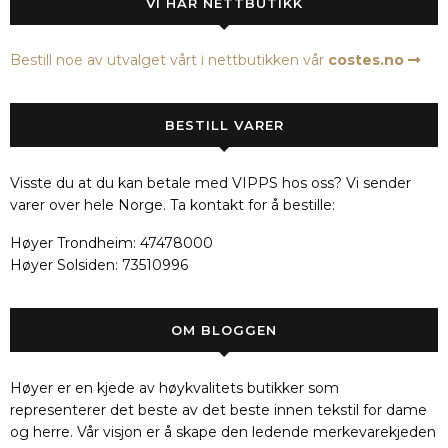
VI HAR NETTBUTIKK
Bestill noe av utvalget vårt i nettbutikken vår
costes.no
BESTILL VARER
Visste du at du kan betale med VIPPS hos oss? Vi sender
varer over hele Norge. Ta kontakt for å bestille:
Høyer Trondheim: 47478000
Høyer Solsiden: 73510996
OM BLOGGEN
Høyer er en kjede av høykvalitets butikker som
representerer det beste av det beste innen tekstil for dame
og herre. Vår visjon er å skape den ledende merkevarekjeden